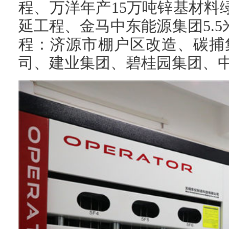
程、万洋年产15万吨锌基材
延工程、金马中东能源集团5.
程：济源市棚户区改造、碳捕
司、建业集团、碧桂园集团、